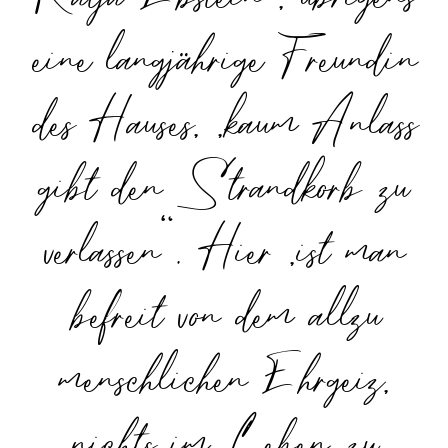
eine langjährige Freundin
des Hauses, „kaum Anlass
gibt den Strandkorb zu
verlassen“. Hier „ist man
befreit von dem allzu
menschlichen Ehrgeiz,
nichts im Leben zu