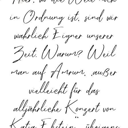
in Ordnung ist, sind wir
wahrlich Eigner unserer
Zeit. Warum? Weil
man auf Amrum, „außer
vielleicht für das
alljährliche Konzert von
Katja Ebstein“, übrigens