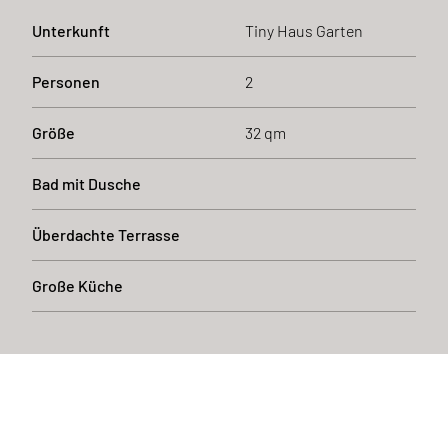
Unterkunft
Tiny Haus Garten
Personen
2
Größe
32 qm
Bad mit Dusche
Überdachte Terrasse
Große Küche